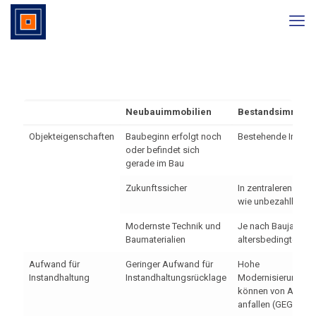
Neubauimmobilien
Bestandsimmobil
Objekteigenschaften
Baubeginn erfolgt noch
Bestehende Immobi
oder befindet sich
gerade im Bau
Zukunftssicher
In zentraleren Lage
wie unbezahlbar
Modernste Technik und
Je nach Baujahr,
Baumaterialien
altersbedingter Zu
Aufwand für
Geringer Aufwand für
Hohe
Instandhaltung
Instandhaltungsrücklage
Modernisierungsk
können von Anfang
anfallen (GEG)