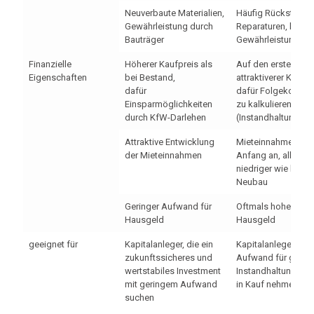
Neuverbaute Materialien,
Häufig Rückstau be
Gewährleistung durch
Reparaturen, keine
Bauträger
Gewährleistung
Finanzielle
Höherer Kaufpreis als
Auf den ersten Blic
Eigenschaften
bei Bestand,
attraktiverer Kaufpr
dafür
dafür Folgekosten
Einsparmöglichkeiten
zu kalkulieren
durch KfW-Darlehen
(Instandhaltung)
Attraktive Entwicklung
Mieteinnahmen zwa
der Mieteinnahmen
Anfang an, allerdi
niedriger wie bei e
Neubau
Geringer Aufwand für
Oftmals hohe Koste
Hausgeld
Hausgeld
geeignet für
Kapitalanleger, die ein
Kapitalanleger, die
zukunftssicheres und
Aufwand für ggfls.
wertstabiles Investment
Instandhaltungsm
mit geringem Aufwand
in Kauf nehmen
suchen